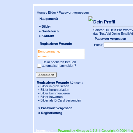
Home
/
Bilder
/ Passwort vergessen
Hauptmenü
Dein Profil
» Bilder
Solltest Du Dein Passwort 
» Gästebuch
das Textfeld Deine Email Adr
» Kontakt
Passwort vergessen
Registrierte Freunde
Email:
Beim nächsten Besuch
automatisch anmelden?
Registrierte Freunde können:
» Bilder in
groß
sehen
» Bilder herunterladen
» Bilder kommentieren
» Bilder bewerten
» Bilder als E-Card versenden
» Passwort vergessen
» Registrierung
Impressum
Powered by
4images
1.7.2 | Copyright © 2004
4ho