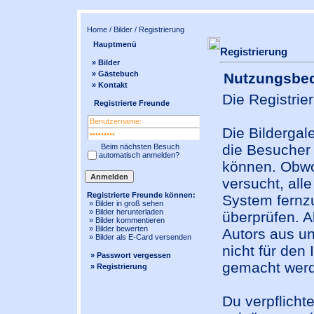
Home
/
Bilder
/ Registrierung
Hauptmenü
Registrierung
» Bilder
» Gästebuch
Nutzungsbe
» Kontakt
Die Registrie
Registrierte Freunde
Die Bildergal
die Besucher
Beim nächsten Besuch
automatisch anmelden?
können. Obwoh
versucht, all
Registrierte Freunde können:
System fernzu
» Bilder in
groß
sehen
» Bilder herunterladen
überprüfen. A
» Bilder kommentieren
» Bilder bewerten
Autors aus u
» Bilder als E-Card versenden
nicht für den 
» Passwort vergessen
gemacht wer
» Registrierung
Du verpflicht