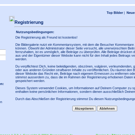
Top Bilder
|
Neue 
Registrierung
Nutzungsbedingungen:
Die Registrierung als Freund ist kostenlos!
Die Bildergalerie nutzt ein Kommentarsystem, mit dem die Besucher Kommentare
können. Obwohl der Administrator dieser Seite versucht, alle unerwünschten Bei
fernzuhalten, ist es unmöglich, alle Beiträge zu überprüfen. Alle Beiträge drücken 
aus und der Eigentümer dieser Website kann nicht für den Inhalt jedes Beitrags v
werden.
Du verpflichtest Dich, keine beleidigenden, obszönen, vulgären, verleumdenden, 
oder aus anderen Gründen strafbaren Inhalte zu veröffentlichen. Du räumst den Be
dieser Website das Recht ein, Beiträge nach eigenem Ermessen zu entfernen ode
stimmst ausserdem zu, dass die im Rahmen der Registrierung erhobenen Daten i
gespeichert werden.
en:
Dieses System verwendet Cookies, um Informationen auf Deinem Computer zu sp
enthalten keine persönlichen Informationen, sondern dienen ausschließlich Deine
Durch das Abschließen der Registrierung stimmst Du diesen Nutzungsbedingunge
en