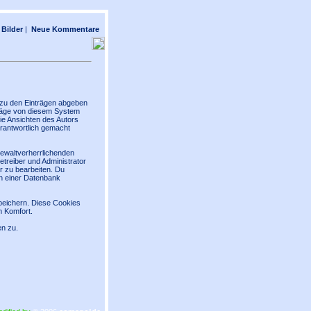
Bilder
|
Neue Kommentare
 zu den Einträgen abgeben
träge von diesem System
die Ansichten des Autors
erantwortlich gemacht
gewaltverherrlichenden
treiber und Administrator
r zu bearbeiten. Du
n einer Datenbank
eichern. Diese Cookies
m Komfort.
n zu.