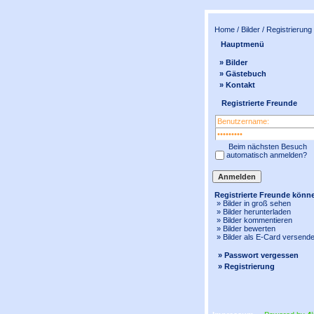
Home
/
Bilder
/ Registrierung
Hauptmenü
» Bilder
» Gästebuch
» Kontakt
Registrierte Freunde
Beim nächsten Besuch
automatisch anmelden?
Registrierte Freunde könn
» Bilder in
groß
sehen
» Bilder herunterladen
» Bilder kommentieren
» Bilder bewerten
» Bilder als E-Card versend
» Passwort vergessen
» Registrierung