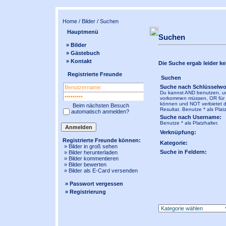
Home
/
Bilder
/ Suchen
Hauptmenü
Suchen
» Bilder
» Gästebuch
» Kontakt
Die Suche ergab leider kei
Registrierte Freunde
Suchen
Suche nach Schlüsselwo
Du kannst AND benutzen, um
vorkommen müssen, OR für Wö
können und NOT verbietet 
Beim nächsten Besuch
Resultat. Benutze * als Platz
automatisch anmelden?
Suche nach Username:
Benutze * als Platzhalter.
Verknüpfung:
Registrierte Freunde können:
Kategorie:
» Bilder in
groß
sehen
Suche in Feldern:
» Bilder herunterladen
» Bilder kommentieren
» Bilder bewerten
» Bilder als E-Card versenden
» Passwort vergessen
» Registrierung