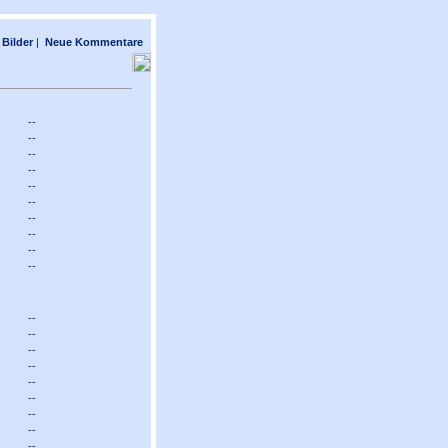
Bilder
|
Neue Kommentare
--
--
--
--
--
--
--
--
--
--
--
--
--
--
--
--
--
--
--