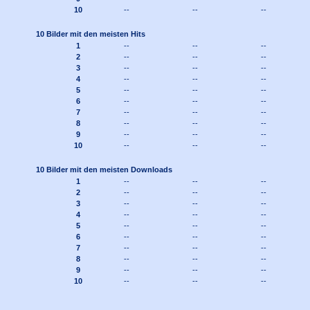
10
--
--
--
10 Bilder mit den meisten Hits
1
--
--
--
2
--
--
--
3
--
--
--
4
--
--
--
5
--
--
--
6
--
--
--
7
--
--
--
8
--
--
--
9
--
--
--
10
--
--
--
10 Bilder mit den meisten Downloads
1
--
--
--
2
--
--
--
3
--
--
--
4
--
--
--
5
--
--
--
6
--
--
--
7
--
--
--
8
--
--
--
9
--
--
--
10
--
--
--