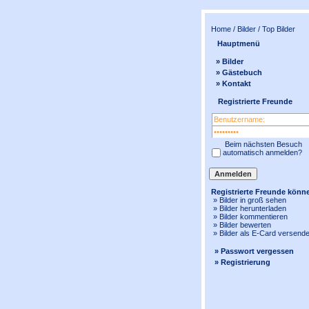
Home
/
Bilder
/ Top Bilder
Hauptmenü
» Bilder
» Gästebuch
» Kontakt
Registrierte Freunde
Beim nächsten Besuch
automatisch anmelden?
Registrierte Freunde könn
» Bilder in
groß
sehen
» Bilder herunterladen
» Bilder kommentieren
» Bilder bewerten
» Bilder als E-Card versend
» Passwort vergessen
» Registrierung