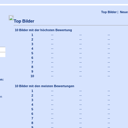
Top Bilder
|
Neue 
Top Bilder
10 Bilder mit der höchsten Bewertung
1
--
--
--
2
--
--
--
3
--
--
--
4
--
--
--
5
--
--
--
6
--
--
--
7
--
--
--
8
--
--
--
9
--
--
--
10
--
--
--
en:
10 Bilder mit den meisten Bewertungen
1
--
--
--
2
--
--
--
en
3
--
--
--
4
--
--
--
5
--
--
--
6
--
--
--
7
--
--
--
8
--
--
--
9
--
--
--