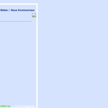
Bilder
|
Neue Kommentare
odified by
© 2006
comego!de