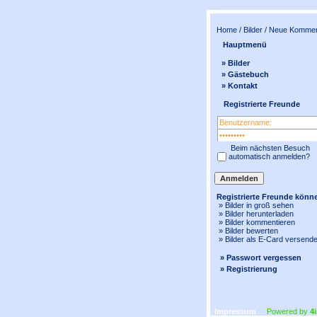
Home
/
Bilder
/ Neue Kommen
Hauptmenü
» Bilder
» Gästebuch
» Kontakt
Registrierte Freunde
Beim nächsten Besuch
automatisch anmelden?
Registrierte Freunde könn
» Bilder in
groß
sehen
» Bilder herunterladen
» Bilder kommentieren
» Bilder bewerten
» Bilder als E-Card versend
» Passwort vergessen
» Registrierung
Impressum
Powered by
4