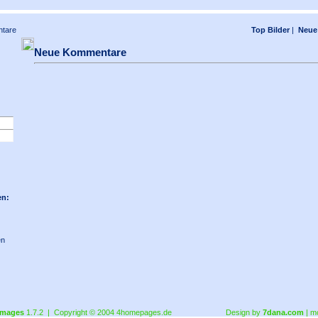
tare
Top Bilder
|
Neue 
Neue Kommentare
en:
en
images
1.7.2 | Copyright © 2004
4homepages.de
Design by
7dana.com
| m